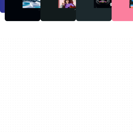
デ
ー
像
オ
デ
ィ
オ