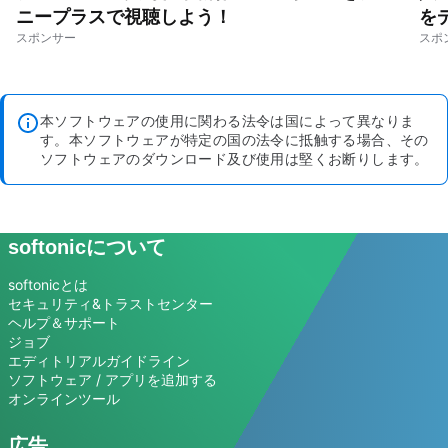
ニープラスで視聴しよう！
を
本ソフトウェアの使用に関わる法令は国によって異なりま
す。本ソフトウェアが特定の国の法令に抵触する場合、その
ソフトウェアのダウンロード及び使用は堅くお断りします。
softonicについて
softonicとは
セキュリティ&トラストセンター
ヘルプ＆サポート
ジョブ
エディトリアルガイドライン
ソフトウェア / アプリを追加する
オンラインツール
広告