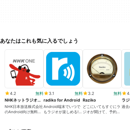
あなたはこれも気に入るでしょう
4.2
無料
3.1
無料
3.2
無料
4
NHKネットラジオ らじる★らじる
radiko for Android
Raziko
NHK日本放送株式会社
Android端末でいつで
どこにいてもすぐにラ
過去
のAndroid向け無料ア
もラジオが楽しめる!
ジオが聞けて、予約録
プリ。
radiko.jp公式アプリの
音もできてしまう便利
新バージョン
アプリ