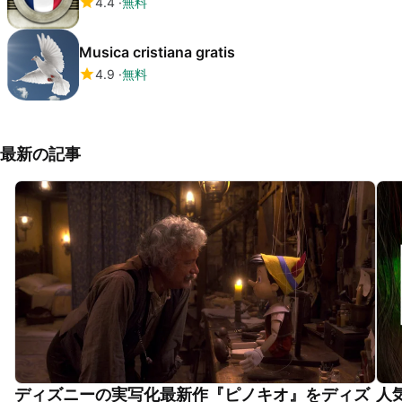
4.4
無料
Musica cristiana gratis
4.9
無料
最新の記事
ディズニーの実写化最新作『ピノキオ』をディズ
人